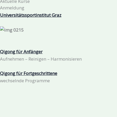
Aktuelle Kurse
Anmeldung
Universitätssportinstitut Graz
Qigong für Anfänger
Aufnehmen – Reinigen – Harmonisieren
Qigong für Fortgeschrittene
wechselnde Programme