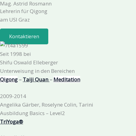
Mag. Astrid Rosmann
Zum
Lehrerin für Qigong
Inhalt
am USI Graz
springen
Kontaktieren
Seit 1998 bei
Shifu Oswald Elleberger
Unterweisung in den Bereichen
Qigong
–
Taiji Quan
–
Meditation
2009-2014
Angelika Gärber, Roselyne Colin, Tarini
Ausbildung Basics – Level2
TriYoga®